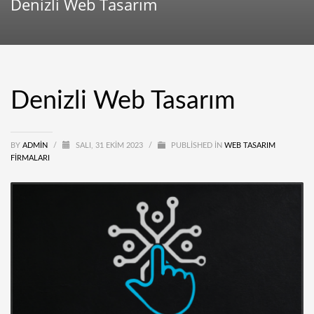
Denizli Web Tasarım
Denizli Web Tasarım
BY
ADMIN
/
SALI, 31 EKIM 2023
/
PUBLISHED IN
WEB TASARIM
FIRMALARI